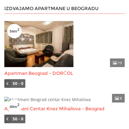
IZDVAJAMO APARTMANE U BEOGRADU
2
54m
19
Apartman Beograd - DORĆOL
€
50 - 0
8
2
40m
Apartmani Centar Knez Mihailova - Beograd
€
50 - 0