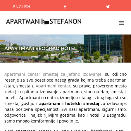
ENGLISH
APARTMANI BEOGRAD HOTEL
Apartmani centar smestaj za jeftino izdavanje,
su odlicno
resenje za sve posetioce naseg grada kojima treba apartman
(stan, smestaj).
Apartmani centar
, su pravo, provereno mesto
kada je u pitanju izdavanje apartmana, stan na dan, smestaj,
hoteli - Apartmani u centru, izmedju ostalog i zbog toga sto su
smestaj gostiju i
apartmani i hotelski smestaj
za izdavanje,
nasa poslovna specijalnost. Svi nasi apartmani, sigurni smo,
odgovorice i najizbirljivijim gostima, kao i hoteli u Beogradu,
samo mnogo komformnije i povoljnije.