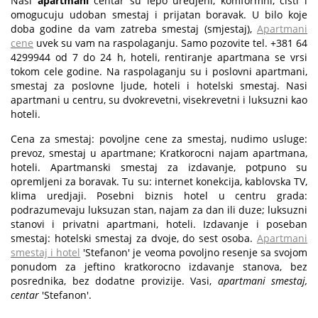
Nasi
apartmani
centar su lepo uredjeni, komformni, cisti i
omogucuju udoban smestaj i prijatan boravak. U bilo koje
doba godine da vam zatreba smestaj (smjestaj),
Apartmani
cene
uvek su vam na raspolaganju. Samo pozovite tel. +381 64
4299944 od 7 do 24 h, hoteli, rentiranje apartmana se vrsi
tokom cele godine. Na raspolaganju su i poslovni apartmani,
smestaj za poslovne ljude, hoteli i hotelski smestaj. Nasi
apartmani u centru, su dvokrevetni, visekrevetni i luksuzni kao
hoteli.
Cena za smestaj: povoljne cene za smestaj, nudimo usluge:
prevoz, smestaj u apartmane; Kratkorocni najam apartmana,
hoteli. Apartmanski smestaj za izdavanje, potpuno su
opremljeni za boravak. Tu su: internet konekcija, kablovska TV,
klima uredjaji. Posebni biznis hotel u centru grada:
podrazumevaju luksuzan stan, najam za dan ili duze; luksuzni
stanovi i privatni apartmani, hoteli. Izdavanje i poseban
smestaj: hotelski smestaj za dvoje, do sest osoba.
Apartmani
smestaj i hotel
'Stefanon' je veoma povoljno resenje sa svojom
ponudom za jeftino kratkorocno izdavanje stanova, bez
posrednika, bez dodatne provizije. Vasi,
apartmani smestaj,
centar
'Stefanon'.