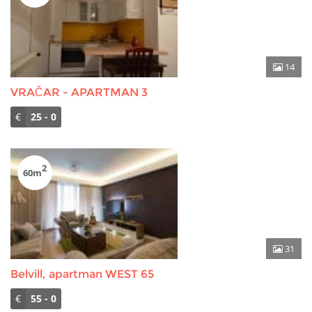
14
VRAČAR - APARTMAN 3
€
25 - 0
2
60m
31
Belvill, apartman WEST 65
€
55 - 0