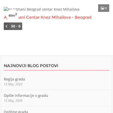
8
2
40m
Apartmani Centar Knez Mihailova - Beograd
€
50 - 0
NAJNOVIJI BLOG POSTOVI
Regija grada
13 May, 2020
Opšte informacije o gradu
12 May, 2020
Opštine grada