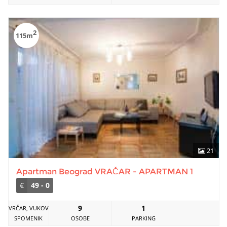
2
115m
21
Apartman Beograd VRAČAR - APARTMAN 1
€
49 - 0
9
1
VRČAR, VUKOV
SPOMENIK
OSOBE
PARKING