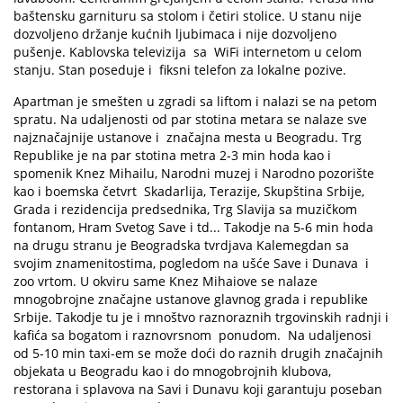
baštensku garnituru sa stolom i četiri stolice. U stanu nije
dozvoljeno držanje kućnih ljubimaca i nije dozvoljeno
pušenje. Kablovska televizija sa WiFi internetom u celom
stanju. Stan poseduje i fiksni telefon za lokalne pozive.
Apartman je smešten u zgradi sa liftom i nalazi se na petom
spratu. Na udaljenosti od par stotina metara se nalaze sve
najznačajnije ustanove i značajna mesta u Beogradu. Trg
Republike je na par stotina metra 2-3 min hoda kao i
spomenik Knez Mihailu, Narodni muzej i Narodno pozorište
kao i boemska četvrt Skadarlija, Terazije, Skupština Srbije,
Grada i rezidencija predsednika, Trg Slavija sa muzičkom
fontanom, Hram Svetog Save i td... Takodje na 5-6 min hoda
na drugu stranu je Beogradska tvrdjava Kalemegdan sa
svojim znamenitostima, pogledom na ušće Save i Dunava i
zoo vrtom. U okviru same Knez Mihaiove se nalaze
mnogobrojne značajne ustanove glavnog grada i republike
Srbije. Takodje tu je i mnoštvo raznoraznih trgovinskih radnji i
kafića sa bogatom i raznovrsnom ponudom. Na udaljenosi
od 5-10 min taxi-em se može doći do raznih drugih značajnih
objekata u Beogradu kao i do mnogobrojnih klubova,
restorana i splavova na Savi i Dunavu koji garantuju poseban