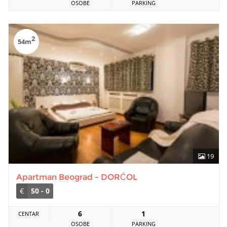
OSOBE
PARKING
2
54m
19
Apartman Beograd - DORĆOL
€
50 - 0
6
1
CENTAR
OSOBE
PARKING