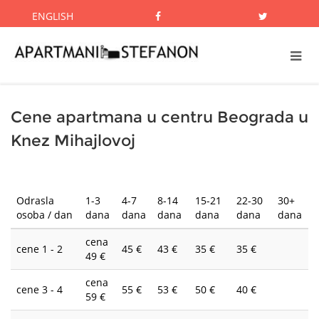
ENGLISH
Cene apartmana u centru Beograda u
Knez Mihajlovoj
Odrasla
1-3
4-7
8-14
15-21
22-30
30+
osoba / dan
dana
dana
dana
dana
dana
dana
cena
cene 1 - 2
45 €
43 €
35 €
35 €
49 €
cena
cene 3 - 4
55 €
53 €
50 €
40 €
59 €