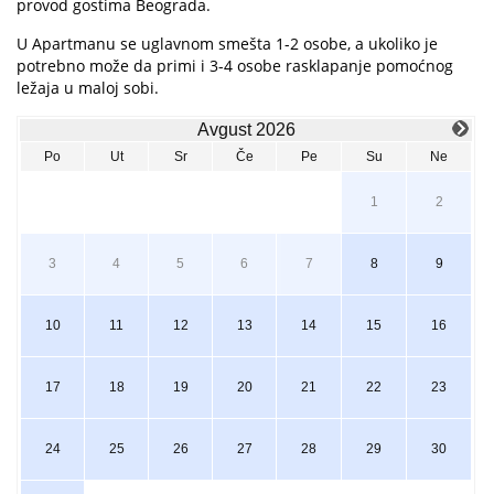
provod gostima Beograda.
U Apartmanu se uglavnom smešta 1-2 osobe, a ukoliko je
potrebno može da primi i 3-4 osobe rasklapanje pomoćnog
ležaja u maloj sobi.
Avgust 2026
Po
Ut
Sr
Če
Pe
Su
Ne
1
2
3
4
5
6
7
8
9
10
11
12
13
14
15
16
17
18
19
20
21
22
23
24
25
26
27
28
29
30