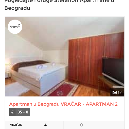
Pogledajte i druge Stefanon Apartmane u
Beogradu
2
51m
17
Apartman u Beogradu VRAČAR - APARTMAN 2
€
35 - 0
4
0
VRAČAR