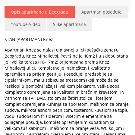
Opis apartmana u Beogradu
Apartman poseduje
Youtube Video
Slike apartmana
STAN (APARTMAN) Knez
Apartman Knez se nalazi u glavnoj ulici (pešačka zona) u
Beogradu, Knez Mihailovoj. Površine je 40m2 i u sklopu stana
je i velika terasa (16-17m2) orijentisana prema Knez
Mihailovoj ulici. Kompletno je namešten i kvalitetno
opremljen za prijem gositiju. Poseduje: predsoblje sa
cipelarnikom , malu sobicu sa trosedom (koji može da se
rasklopi u pomoćni ležaj) i velikom plakarom, velika soba
kompletno opremljena sa kvalitetnim bračnim krevetom, TV
vitrinom sa TV i DVD, stolom sa četiri stolice i foteljom,
komplet opremljena kuhinja sa šporetom, mašinom za pranje
sudova, mikrotalasnom pećnicom, tosterom, kuvalom za toplu
vodu, sudoperom frižiderom i visećim elementima za
odlaganje posudja, komplet opremljenim kupatilom sa
velikom tuš kabinom i mašinom za pranje veša, WC šoljom i
lavaboom. Centralnim grejanjem u celom stanu. Terasa ima