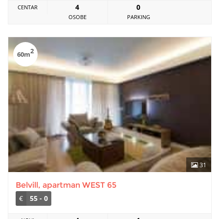
4
0
CENTAR
OSOBE
PARKING
2
60m
31
Belvill, apartman WEST 65
€
55 - 0