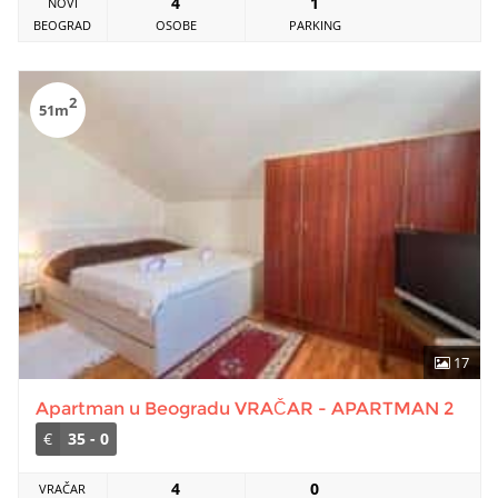
4
1
NOVI
BEOGRAD
OSOBE
PARKING
2
51m
17
Apartman u Beogradu VRAČAR - APARTMAN 2
€
35 - 0
4
0
VRAČAR