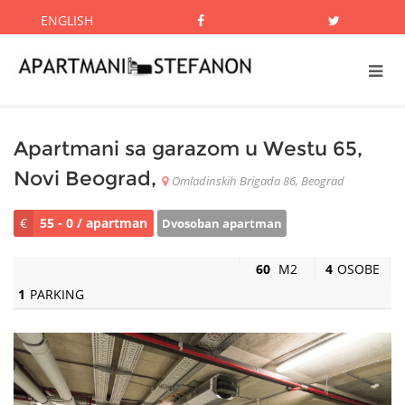
ENGLISH
Apartmani sa garazom u Westu 65,
Novi Beograd,
Omladinskih Brigada 86, Beograd
€
55 - 0 / apartman
Dvosoban apartman
60
M2
4
OSOBE
1
PARKING