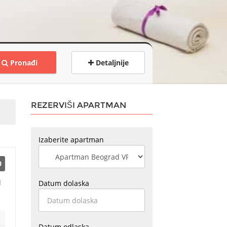
Pronađi
Detaljnije
REZERVIŠI APARTMAN
Izaberite apartman
0
i
Datum dolaska
Datum odlaska