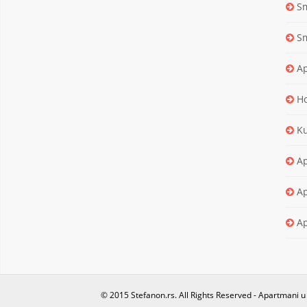
Sm
Sm
Ap
Ho
Ku
Ap
Ap
Ap
© 2015 Stefanon.rs. All Rights Reserved - Apartmani 