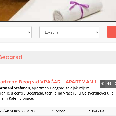
na
Ključna reč
Beograd
artman Beograd VRAČAR - APARTMAN 1
€
49 - 
rtmani Stefanon
, apartman Beograd sa djakuzijem
iran je u centru Beograda, tačnije na Vračaru, u Golsvordijevoj ulici 
lizini Kalenić pijace.
9
1
VRČAR, VUKOV SPOMENIK
OSOBA
PARKING