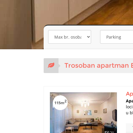
Minimalna cena
Maksimalna ce
Trosoban apartman 
Ap
Apa
2
115m
loc
u b
21