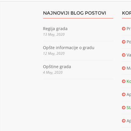
NAJNOVIJI BLOG POSTOVI
KOR
Regija grada
Pr
13 May, 2020
Po
Opšte informacije o gradu
12 May, 2020
Va
Opštine grada
Ma
4 May, 2020
Ko
Ap
St
Ap